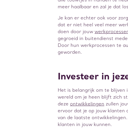
alle touwtjes in handen te he
meer haalbaar en zal je dat l
Je kan er echter ook voor zor
dat er niet heel veel meer wer
doen door jouw
werkprocessen
gegroeid in buitendienst medew
Door hun werkprocessen te aut
geworden.
Investeer in je
Het is belangrijk om te blijven
wereld om je heen blijft zich s
deze
ontwikkelingen
zullen jou
ervoor dat je op jouw klanten 
van de laatste ontwikkelingen.
klanten in jouw kunnen.