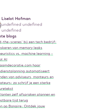
Liselot Hofman
undefined undefined
undefined
te blogs
-the-scenes’ bij een tech bedrijf:
skeren van memory leaks
euristics vs. machine learning -
ot AI
aamdecoratie.com haar
ndienstplanning automatiseert
inden van adviseurs, monteurs en
lateurs: zo schrijf je een sterke
uretekst
klanten zelf afspraken plannen en
stbare tijd terug
n op Bonaire: Ontdek jouw