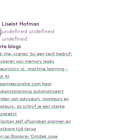
Liselot Hofman
undefined undefined
undefined
te blogs
-the-scenes’ bij een tech bedrijf:
skeren van memory leaks
euristics vs. machine learning -
ot AI
aamdecoratie.com haar
ndienstplanning automatiseert
inden van adviseurs, monteurs en
lateurs: zo schrijf je een sterke
uretekst
klanten zelf afspraken plannen en
stbare tijd terug
n op Bonaire: Ontdek jouw