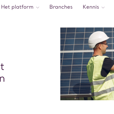
Het platform
Branches
Kennis


t
n