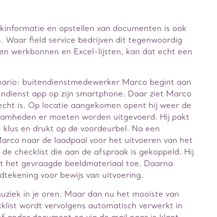
akinformatie en opstellen van documenten is ook
 Waar field service bedrijven dit tegenwoordig
n werkbonnen en Excel-lijsten, kan dat echt een
cenario: buitendienstmedewerker Marco begint aan
endienst app op zijn smartphone. Daar ziet Marco
recht is. Op locatie aangekomen opent hij weer de
aamheden er moeten worden uitgevoerd. Hij pakt
e klus en drukt op de voordeurbel. Na een
Marco naar de laadpaal voor het uitvoeren van het
 de checklist die aan de afspraak is gekoppeld. Hij
gt het gevraagde beeldmateriaal toe. Daarna
dtekening voor bewijs van uitvoering.
 muziek in je oren. Maar dan nu het mooiste van
ecklist wordt vervolgens automatisch verwerkt in