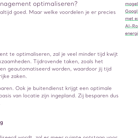
anagement optimaliseren?
mogel
Googl
 altijd goed. Maar welke voordelen je er precies
met ex
.
AI-Ro
energ
t te optimaliseren, zal je veel minder tijd kwijt
rkzaamheden. Tijdrovende taken, zoals het
en geautomatiseerd worden, waardoor jij tijd
ijke zaken.
esparen. Ook je buitendienst krijgt een optimale
asis van locatie zijn ingepland. Zij besparen dus
.
ng
iseerd wordt, zal er meer ruimte ontstaan voor