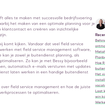
t alles te maken met succesvolle bedrijfsvoering
Waarbij het maken van een optimale planning voor je
klantcontact en creëren van inzichtelijke
ijn.
Recen
Behind
bij komt kijken. Vandaar dat veel field service
ontma
 werken met field service management software,
Metah
 kan je zowel je buitendienst planning, als
Planb
ptimaliseren. Zo kan je met Bessy bijvoorbeeld
Hoe R
nen, automatisch e-mails versturen met updates
buite
ienst laten werken in een handige buitendienst
Het v
instal
vacat
r over field service management en hoe de juiste
Laat 
werkprocessen te optimaliseren.
win ko
Werke