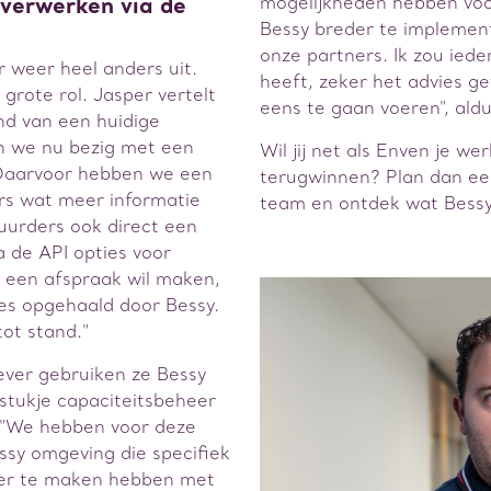
mogelijkheden hebben voo
 verwerken via de
Bessy breder te implement
onze partners. Ik zou ied
r weer heel anders uit.
heeft, zeker het advies 
grote rol. Jasper vertelt
eens te gaan voeren", aldu
nd van een huidige
jn we nu bezig met een
Wil jij net als Enven je w
 Daarvoor hebben we een
terugwinnen? Plan dan ee
s wat meer informatie
team en ontdek wat Bessy
huurders ook direct een
a de API opties voor
 een afspraak wil maken,
es opgehaald door Bessy.
ot stand."
ver gebruiken ze Bessy
 stukje capaciteitsbeheer
 "We hebben voor deze
sy omgeving die specifiek
hier te maken hebben met