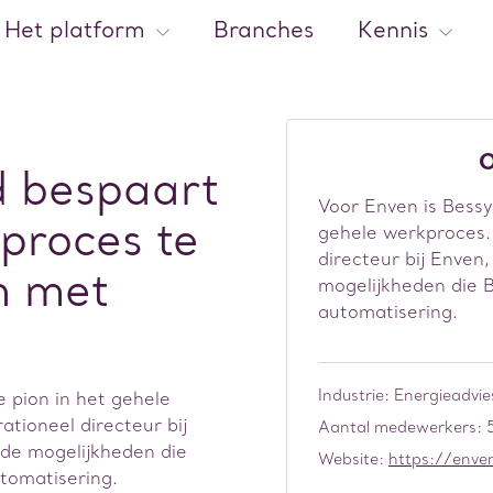
Het platform
Branches
Kennis


O
d bespaart
Voor Enven is Bessy
proces te
gehele werkproces. 
directeur bij Enven
n met
mogelijkheden die B
automatisering.
Industrie: Energieadvie
 pion in het gehele
ationeel directeur bij
Aantal medewerkers: 
 de mogelijkheden die
Website:
https://enven
tomatisering.