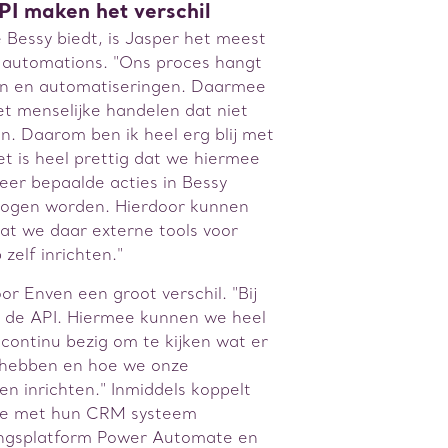
PI maken het verschil
 Bessy biedt, is Jasper het meest
n automations. "Ons proces hangt
en en automatiseringen. Daarmee
et menselijke handelen dat niet
en. Daarom ben ik heel erg blij met
et is heel prettig dat we hiermee
er bepaalde acties in Bessy
mogen worden. Hierdoor kunnen
at we daar externe tools voor
zelf inrichten."
r Enven een groot verschil. "Bij
t de API. Hiermee kunnen we heel
e continu bezig om te kijken wat er
g hebben en hoe we onze
n inrichten." Inmiddels koppelt
re met hun CRM systeem
ingsplatform Power Automate en