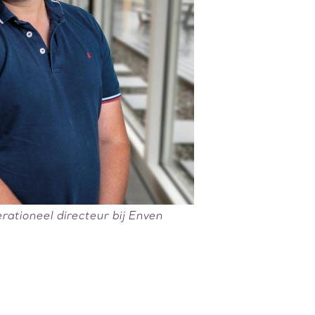
erationeel directeur bij Enven