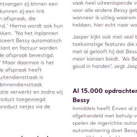
vaak heel uiteenlopende vr
ntvangen zij binnen een
voor alle andere Bessy geb
kunnen zij een link
wanneer ik uitleg waarom 
 afspraak, die
hebben, hier echt naar wor
nd." Hierna wordt ook hun
kken. "Na het inplannen
Jasper kijkt ook met veel 
iceert Bessy automatisch
toekomstige features die
lant en factuur worden
met al gelooft hij dat Be
e afspraak bevestigd,
meer kansen biedt. "Als Be
." Maar daarmee is het
goud in handen", zegt Jas
de afspraak heeft
itendiensttaak is
binnendiensttaak
Al 15.000 opdrachten
tie verwerkt en zodra wij
Bessy
roduct toegevoegd.
product netjes via de
Inmiddels heeft Enven al 
afgehandeld met behulp va
spelen de ingerichte autom
automatisering doet Bess