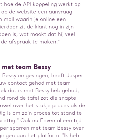
lt hoe de API koppeling werkt op
ns op de website een aanvraag
n mail waarin je online een
erdoor zit de klant nog in zijn
doen is, wat maakt dat hij veel
t de afspraak te maken."
 met team Bessy
n Bessy omgevingen, heeft Jasper
auw contact gehad met team
prek dat ik met Bessy heb gehad,
nd rond de tafel zat die snapte
owel over het stukje proces als de
ig is om zo'n proces tot stand te
rettig." Ook nu Enven al een tijd
asper sparren met team Bessy over
ingen aan het platform. "Ik heb