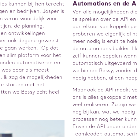
Automations en de A
ies kunnen bij hen terecht
en en bedrijven. Jasper is
Van alle mogelijkheden die
en verantwoordelijk voor
te spreken over de API e
ijen, de planning,
aan elkaar van koppeling
 en ontwikkelingen
proberen we eigenlijk al h
per ook degene geweest
meer nodig is eruit te hal
te gaan werken. "Op dat
de automations builder. H
n slim platform voor het
zelf kunnen bepalen wanne
konden automatiseren en
automatisch uitgevoerd 
y was daar als meest
we binnen Bessy, zonder d
. Ik zag de mogelijkheden
nodig hebben, al een hoop 
te starten met het
Maar ook de API maakt voo
etten we Bessy echt heel
ons is alles gekoppeld me
veel realiseren. Zo zijn w
nog bij kan, wat we nodi
processen nog beter kunne
Enven de API onder ande
Teamleader, automatiser