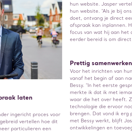
hun website. Jasper verte
hun website. "Als je bij o
doet, ontvang je direct ee
afspraak kan inplannen. Hi
focus van wat hij aan het 
eerder bereid is om direc
Prettig samenwerken
Voor het inrichten van hu
vanaf het begin af aan n
Bessy. "In het eerste ges
merkte ik dat ik met iema
spraak laten
waar die het over heeft. Z
technologie die ervoor nod
brengen. Dat vond ik erg p
nder ingericht proces voor
met Bessy werkt, blijft J
gebreid vertellen hoe dit
ontwikkelingen en toevoeg
nneer particulieren een