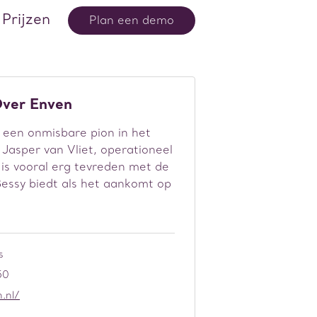
Prijzen
Plan een demo
ver Enven
 een onmisbare pion in het
Jasper van Vliet, operationeel
, is vooral erg tevreden met de
essy biedt als het aankomt op
s
50
.nl/